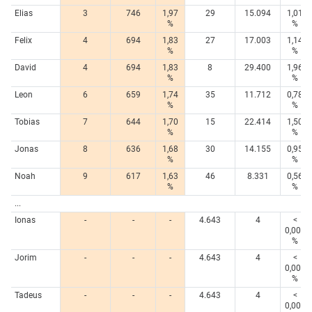
Elias
3
746
1,97
29
15.094
1,01
%
%
Felix
4
694
1,83
27
17.003
1,14
%
%
David
4
694
1,83
8
29.400
1,96
%
%
Leon
6
659
1,74
35
11.712
0,78
%
%
Tobias
7
644
1,70
15
22.414
1,50
%
%
Jonas
8
636
1,68
30
14.155
0,95
%
%
Noah
9
617
1,63
46
8.331
0,56
%
%
...
Ionas
-
-
-
4.643
4
<
0,005
%
Jorim
-
-
-
4.643
4
<
0,005
%
Tadeus
-
-
-
4.643
4
<
0,005