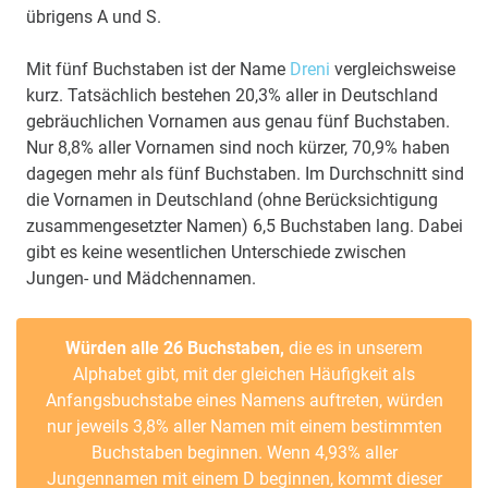
übrigens A und S.
Mit fünf Buchstaben ist der Name
Dreni
vergleichsweise
kurz. Tatsächlich bestehen 20,3% aller in Deutschland
gebräuchlichen Vornamen aus genau fünf Buchstaben.
Nur 8,8% aller Vornamen sind noch kürzer, 70,9% haben
dagegen mehr als fünf Buchstaben. Im Durchschnitt sind
die Vornamen in Deutschland (ohne Berücksichtigung
zusammengesetzter Namen) 6,5 Buchstaben lang. Dabei
gibt es keine wesentlichen Unterschiede zwischen
Jungen- und Mädchennamen.
Würden alle 26 Buchstaben,
die es in unserem
Alphabet gibt, mit der gleichen Häufigkeit als
Anfangsbuchstabe eines Namens auftreten, würden
nur jeweils 3,8% aller Namen mit einem bestimmten
Buchstaben beginnen. Wenn 4,93% aller
Jungennamen mit einem D beginnen, kommt dieser