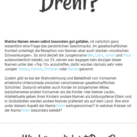
Dreni?
Welche Namen einem selbst besonders gut gefallen,
ist natürlich ganz
wesentlich eine Frage des persönlichen Geschmacks. Im gesellschaftlichen
Kontext unterliegt die Rezeption von Namen aber auch starken »modischen
Schwankungen«. So sind derzeit die Jungenname
Ben
,
Leon
,
Jonas
und
Paul
außerordentlich beliebt, vor 25 Jahren war dagegen kein einziger dieser
Namen unter den »Top 10« anzutreffen, dafür wurden damals sehr viele
Jungen
Tobias
,
Patrick
,
Christian
oder
Daniel
genannt.
Zudem gibt es bei der Wahrnehmung und Beliebtheit von Vornamen
erhebliche Unterschiede zwischen verschiedenen gesellschaftlichen
Schichten. Dadurch erhalten auch Kinder im bürgerlichen Milieu
typischerweise andere Vornamen als die Kinder »der kleinen Leute«,
Intellektuelle geben ihren Kindern andere Namen als bildungsferne Eltern und
in Großstädten werden andere Namen präferiert als auf dem Land. Wie wird
unter diesem Aspekt der Name
Dreni
wahrgenommen? In welchen Kreisen ist
der Name
Dreni
besonders beliebt?