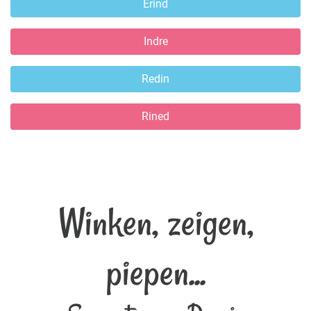
Erind
Indre
Redin
Rined
Winken, zeigen,
piepen...