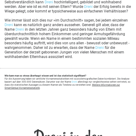
Selbstverständlich kann
Dreni
hochintelligent, gebildet und wohlhabend
werden. Aber wie ist es mit seinen Eltern? Wurde
Dreni
der Erfolg bereits in die
Wiege gelegt, oder kommt er typsicherweise aus einfacheren Verhältnissen?
Wie immer lässt sich dies nur »im Durchschnitt« sagen, bei jedem einzelnen
Dreni
kann es natürlich ganz anders aussehen. Generell gilt aber, dass der
Name
Dreni
in den letzten Jahren ganz besonders häufig von Eltern mit
überdurchschnittlich hohem Einkommen und geringer Armutsgefährdung
gewählt wurde. Wenn ein Name in einem bestimmten sozialen Milieau
besonders häufig auftritt, wird dies von uns allen - bewusst oder unbewusst -
wahrgenommen. Daher ist zu erwarten, dass der Name
Dreni
für die
Generation der derzeit geborenen Jungen von vielen Menschen mit einem
wohlhabenden Elternhaus assoziiert wird.
Wie kann man so etwas überhaupt wissen und ist das statistisch signifikant?
Für die Auswertung haben wir amtliche Vornamensstatistiken mit soziodemografischen Daten kombiniert. Die Analyse
basiert auf über 300.000 Datensätzen. Darunter war der Name
Dreni
allerdings nur vergleichsweise selten vertreten, so
dass die statistischen Aussagen zu diesem Namen als Tendenz zu verstehen sind.
Weitere Informationen zur
SmartGenius-Vornamensstatistik
.