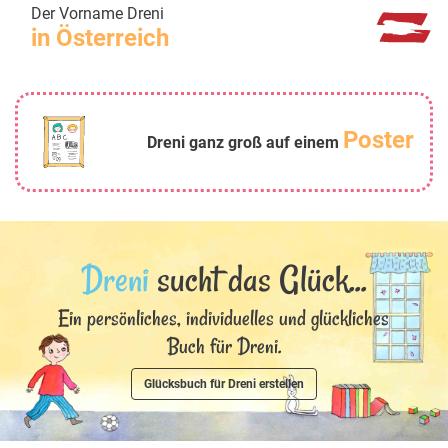
Der Vorname Dreni
in Österreich
Poster
Dreni ganz groß auf einem
Dreni
sucht das Glück...
Ein persönliches, individuelles und glückliches
Buch für Dreni.
Glücksbuch für Dreni erstellen