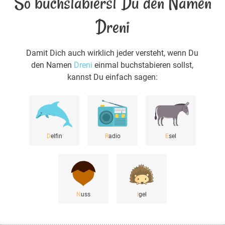
So buchstabierst Du den Namen
Dreni
Damit Dich auch wirklich jeder versteht, wenn Du
den Namen
Dreni
einmal buchstabieren sollst,
kannst Du einfach sagen:
D
elfin
R
adio
E
sel
N
uss
I
gel