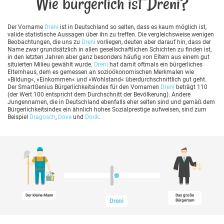
Wie bürgerlich ist Dreni?
Der Vorname
Dreni
ist in Deutschland so selten, dass es kaum möglich ist,
valide statistische Aussagen über ihn zu treffen. Die vergleichsweise wenigen
Beobachtungen, die uns zu
Dreni
vorliegen, deuten aber darauf hin, dass der
Name zwar grundsätzlich in allen gesellschaftlichen Schichten zu finden ist,
in den letzten Jahren aber ganz besonders häufig von Eltern aus einem gut
situierten Milieu gewählt wurde.
Dreni
hat damit oftmals ein bürgerliches
Elternhaus, dem es gemessen an sozioökonomischen Merkmalen wie
»Bildung«, »Einkommen« und »Wohlstand« überdurchschnittlich gut geht.
Der SmartGenius Bürgerlichkeitsindex für den Vornamen
Dreni
beträgt 110
(der Wert 100 entspricht dem Durchschnitt der Bevölkerung). Andere
Jungennamen, die in Deutschland ebenfalls eher selten sind und gemäß dem
Bürgerlichkeitsindex ein ähnlich hohes Sozialprestige aufweisen, sind zum
Beispiel
Dragosch
,
Dove
und
Dorik
.
Der kleine Mann
Das große
Dreni
Bürgertum