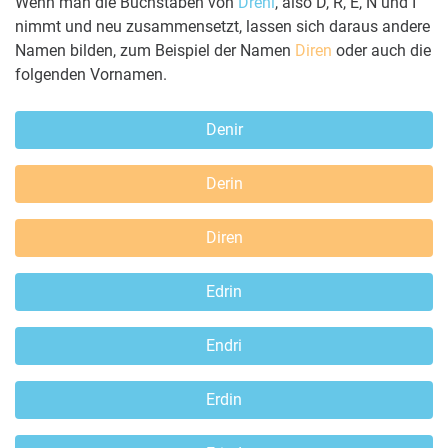
Wenn man die Buchstaben von
Dreni
, also D, R, E, N und I
nimmt und neu zusammensetzt, lassen sich daraus andere
Namen bilden, zum Beispiel der Namen
Diren
oder auch die
folgenden Vornamen.
Denir
Derin
Diren
Edrin
Endri
Erdin