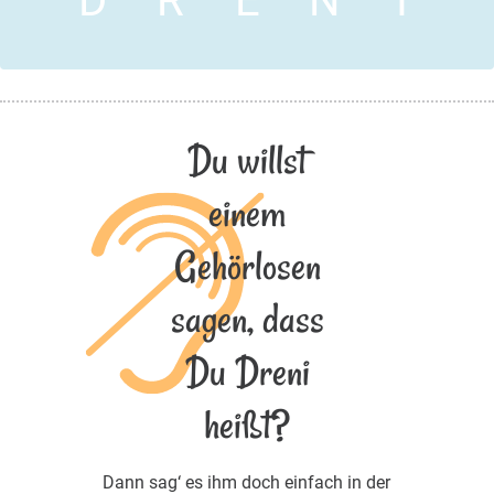
D
R
E
N
I
Du willst
einem
Gehörlosen
sagen, dass
Du Dreni
heißt?
Dann sag‘ es ihm doch einfach in der