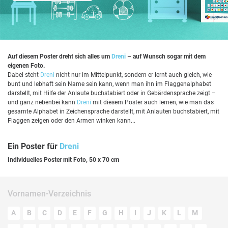
Auf diesem Poster dreht sich alles um
Dreni
– auf Wunsch sogar mit dem
eigenen Foto.
Dabei steht
Dreni
nicht nur im Mittelpunkt, sondern er lernt auch gleich, wie
bunt und lebhaft sein Name sein kann, wenn man ihn im Flaggenalphabet
darstellt, mit Hilfe der Anlaute buchstabiert oder in Gebärdensprache zeigt –
und ganz nebenbei kann
Dreni
mit diesem Poster auch lernen, wie man das
gesamte Alphabet in Zeichensprache darstellt, mit Anlauten buchstabiert, mit
Flaggen zeigen oder den Armen winken kann...
Ein Poster für
Dreni
Individuelles Poster mit Foto, 50 x 70 cm
Vornamen-Verzeichnis
A
B
C
D
E
F
G
H
I
J
K
L
M