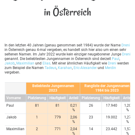
in Österreich
In den letzten 40 Jahren (genau genommen seit 1984) wurde der Name
Dreni
in Österreich genau 4-mal vergeben, es handelt sich hier also um einen sehr
seltenen Namen. Im Jahr 2022 wurde kein einziger neugeborener Junge
Dreni
genannt. Die beliebtesten Jungennamen in Österreich sind derzeit
Paul
,
Jakob
,
Maximilian
und
Elias
. Mit einer ähnlichen Häufigkeit wie
Dreni
werden
zum Beispiel die Namen
Tadeus
,
Karahan
,
Eric-Alexander
und
Merdin
vergeben.
Beliebteste Jungennamen
Rangliste der Jungennamen
2023
1984 bis 2023
Vorname
Platzierung
Häufigkeit
Anteil
Platzierung
Häufigkeit
Anteil
Paul
81
81
0,21
26
17.940
1,20
%
%
Jakob
1
779
2,06
23
19.002
1,27
%
%
Maximilian
2
771
2,04
14
23.442
1,57
%
%