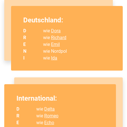
Deutschland:
D
wie
Dora
R
wie
Richard
E
wie
Emil
N
wie Nordpol
I
wie
Ida
International:
D
wie
Delta
R
wie
Romeo
E
wie
Echo