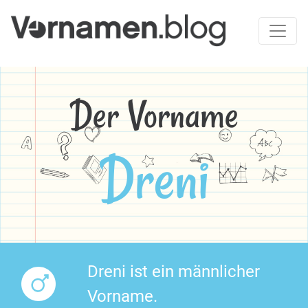
Der Vorname
Dreni
Dreni ist ein männlicher
Vorname.