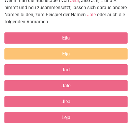
Wenn man die Buchstaben von
Jela
, also J, E, L und A
nimmt und neu zusammensetzt, lassen sich daraus andere
Namen bilden, zum Beispiel der Namen
Jale
oder auch die
folgenden Vornamen.
Ejla
Elja
Jael
Jale
Jlea
Leja