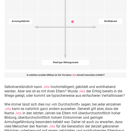
Armutsgefährdet
Wohlhabend
Niedriger Bildungsstand
In welchen sozialen Milieus ist der Vorname
Jela
derzeit besonders beliebt?
Selbstverständlich kann
Jela
hochintelligent, gebildet und wohlhabend
werden. Aber wie ist es mit ihren Eltern? Wurde
Jela
der Erfolg bereits in die
Wiege gelegt, oder kommt sie typsicherweise aus einfacheren Verhältnissen?
Wie immer lässt sich dies nur »im Durchschnitt« sagen, bei jeder einzelnen
Jela
kann es natürlich ganz anders aussehen. Generell gilt aber, dass der
Name
Jela
in den letzten Jahren bei Eltern mit überdurchschnittlich hoher
Bildung, überdurchschnittlich hohem Einkommen und geringer
Armutsgefährdung besonders beliebt war. Daher ist auch zu erwarten, dass
viele Menschen den Namen
Jela
für die Generation der derzeit geborenen
Mädchen unterbewusst mit einem gebildeten und wohlhabenden Elternhaus