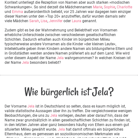
Kontext unterliegt die Rezeption von Namen aber auch starken »modischen
Schwankungen«. So sind derzeit die Mädchennamen
Marie
,
Sophie
,
Charlotte
und
Emma
außerordentlich beliebt, vor 25 Jahren war dagegen kein einziger
dieser Namen unter den »Top 20« anzutreffen, dafür wurden damals sehr
viele Mädchen
Sarah
,
Lisa
,
Jennifer
oder
Laura
genannt.
Zudem gibt es bei der Wahrnehmung und Beliebtheit von Vornamen
erhebliche Unterschiede zwischen verschiedenen gesellschaftlichen
Schichten. Dadurch erhalten auch Kinder im bürgerlichen Milieu
typischerweise andere Vornamen als die Kinder »der kleinen Leute«,
Intellektuelle geben ihren Kindern andere Namen als bildungsferne Eltern und
in Großstädten werden andere Namen präferiert als auf dem Land. Wie wird
unter diesem Aspekt der Name
Jela
wahrgenommen? In welchen Kreisen ist
der Name
Jela
besonders beliebt?
Wie bürgerlich ist Jela?
Der Vorname
Jela
ist in Deutschland so selten, dass es kaum möglich ist,
valide statistische Aussagen über ihn zu treffen. Die vergleichsweise wenigen
Beobachtungen, die uns zu
Jela
vorliegen, deuten aber darauf hin, dass der
Name zwar grundsätzlich in allen gesellschaftlichen Schichten zu finden ist,
in den letzten Jahren aber ganz besonders häufig von Eltern aus einem gut
situierten Milieu gewählt wurde.
Jela
hat damit oftmals ein bürgerliches
Elternhaus, dem es gemessen an sozioökonomischen Merkmalen wie