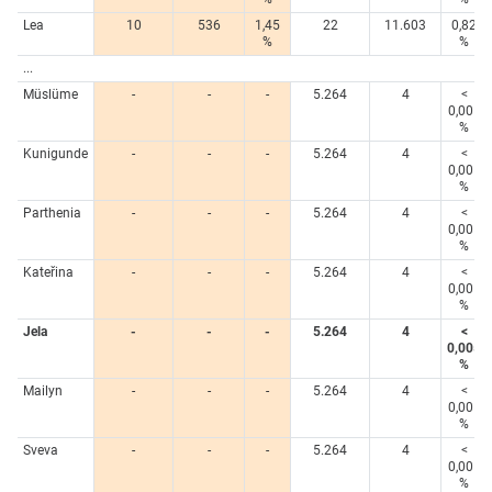
Lea
10
536
1,45
22
11.603
0,82
%
%
...
Müslüme
-
-
-
5.264
4
<
0,005
%
Kunigunde
-
-
-
5.264
4
<
0,005
%
Parthenia
-
-
-
5.264
4
<
0,005
%
Kateřina
-
-
-
5.264
4
<
0,005
%
Jela
-
-
-
5.264
4
<
0,005
%
Mailyn
-
-
-
5.264
4
<
0,005
%
Sveva
-
-
-
5.264
4
<
0,005
%