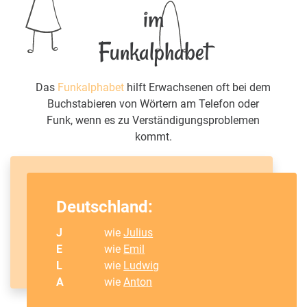
im
Funkalphabet
Das
Funkalphabet
hilft Erwachsenen oft bei dem
Buchstabieren von Wörtern am Telefon oder
Funk, wenn es zu Verständigungsproblemen
kommt.
Deutschland:
J
wie
Julius
E
wie
Emil
L
wie
Ludwig
A
wie
Anton