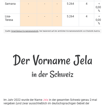
Samana
-
-
-
5.264
4
<
0,005
%
Lisa-
-
-
-
5.264
4
<
Teresa
0,005
%
Quelle:
SmartGenius-Vornamensstatistik
, hier basierend auf der amtlichen Vornamensstatistik von Statistik Austria.
Der Vorname Jela
in der Schweiz
Im Jahr 2022 wurde der Name
Jela
in der gesamten Schweiz genau 2-mal
vergeben (und zwar ausschließlich im deutschsprachigen Gebiet der