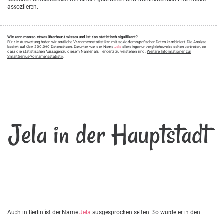
assoziieren.
Wie kann man so etwas überhaupt wissen und ist das statistisch signifikant?
Für die Auswertung haben wir amtliche Vornamensstatistiken mit soziodemografischen Daten kombiniert. Die Analyse
basiert auf über 300.000 Datensätzen. Darunter war der Name
Jela
allerdings nur vergleichsweise selten vertreten, so
dass die statistischen Aussagen zu diesem Namen als Tendenz zu verstehen sind.
Weitere Informationen zur
SmartGenius-Vornamensstatistik
.
Jela in der Hauptstadt
Auch in Berlin ist der Name
Jela
ausgesprochen selten. So wurde er in den