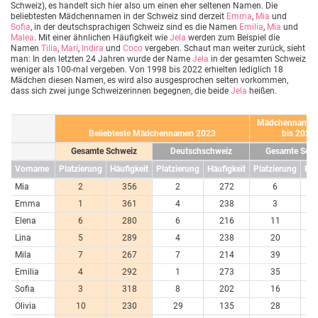
Schweiz), es handelt sich hier also um einen eher seltenen Namen. Die
beliebtesten Mädchennamen in der Schweiz sind derzeit
Emma
,
Mia
und
Sofia
, in der deutschsprachigen Schweiz sind es die Namen
Emilia
,
Mia
und
Malea
. Mit einer ähnlichen Häufigkeit wie
Jela
werden zum Beispiel die
Namen
Tilia
,
Mari
,
Indira
und
Coco
vergeben. Schaut man weiter zurück, sieht
man: In den letzten 24 Jahren wurde der Name
Jela
in der gesamten Schweiz
weniger als 100-mal vergeben. Von 1998 bis 2022 erhielten lediglich 18
Mädchen diesen Namen, es wird also ausgesprochen selten vorkommen,
dass sich zwei junge Schweizerinnen begegnen, die beide
Jela
heißen.
Mädchennamen
Beliebteste Mädchennamen 2023
bis 2023
Gesamte Schweiz
Deutschschweiz
Gesamte Schw
Vorname
Platzierung
Häufigkeit
Platzierung
Häufigkeit
Platzierung
Häu
Mia
2
356
2
272
6
7
Emma
1
361
4
238
3
7
Elena
6
280
6
216
11
6
Lina
5
289
4
238
20
4
Mila
7
267
7
214
39
3
Emilia
4
292
1
273
35
3
Sofia
3
318
8
202
16
5
Olivia
10
230
29
135
28
4