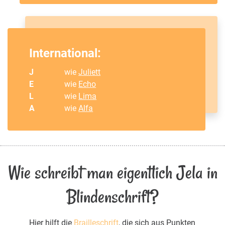
International:
J
wie
Juliett
E
wie
Echo
L
wie
Lima
A
wie
Alfa
Wie schreibt man eigentlich Jela in
Blindenschrift?
Hier hilft die
Brailleschrift
, die sich aus Punkten