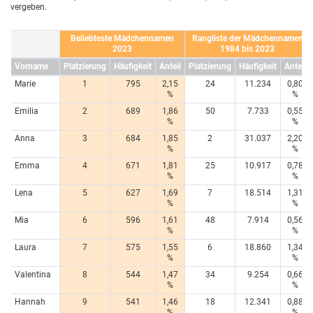
vergeben.
Beliebteste Mädchennamen
Rangliste der Mädchennamen
2023
1984 bis 2023
Vorname
Platzierung
Häufigkeit
Anteil
Platzierung
Häufigkeit
Anteil
Marie
1
795
2,15
24
11.234
0,80
%
%
Emilia
2
689
1,86
50
7.733
0,55
%
%
Anna
3
684
1,85
2
31.037
2,20
%
%
Emma
4
671
1,81
25
10.917
0,78
%
%
Lena
5
627
1,69
7
18.514
1,31
%
%
Mia
6
596
1,61
48
7.914
0,56
%
%
Laura
7
575
1,55
6
18.860
1,34
%
%
Valentina
8
544
1,47
34
9.254
0,66
%
%
Hannah
9
541
1,46
18
12.341
0,88
%
%