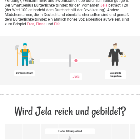
»Bildung«, »Einkommen« und »Wohlstand« überdurchschnittlich gut geht.
Der SmartGenius Bürgerlichkeitsindex für den Vornamen
Jela
beträgt 120
(der Wert 100 entspricht dem Durchschnitt der Bevölkerung). Andere
Mädchennamen, die in Deutschland ebenfalls eher selten sind und gemäß
dem Bürgerlichkeitsindex ein ähnlich hohes Sozialprestige aufweisen, sind
zum Beispiel
Frea
,
Finna
und
Elfe
.
Der kleine Mann
Das große
Jela
Bürgertum
Wird Jela reich und gebildet?
Hoher Bildungsstand