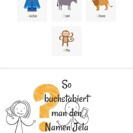
J
acke
E
sel
L
öwe
A
ffe
So
buchstabiert
man den
Namen Jela