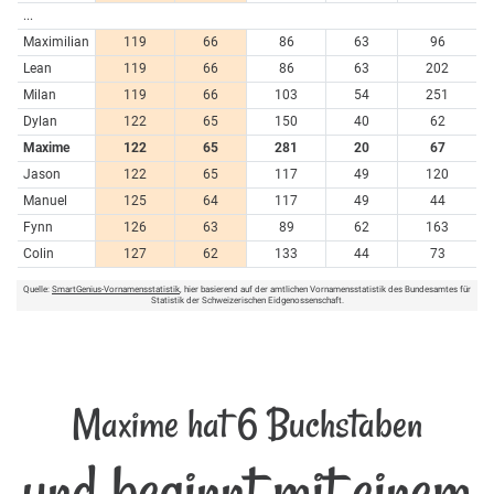
...
Maximilian
119
66
86
63
96
Lean
119
66
86
63
202
Milan
119
66
103
54
251
Dylan
122
65
150
40
62
Maxime
122
65
281
20
67
Jason
122
65
117
49
120
Manuel
125
64
117
49
44
Fynn
126
63
89
62
163
Colin
127
62
133
44
73
Quelle:
SmartGenius-Vornamensstatistik
, hier basierend auf der amtlichen Vornamensstatistik des Bundesamtes für
Statistik der Schweizerischen Eidgenossenschaft.
Maxime hat 6 Buchstaben
und beginnt mit einem