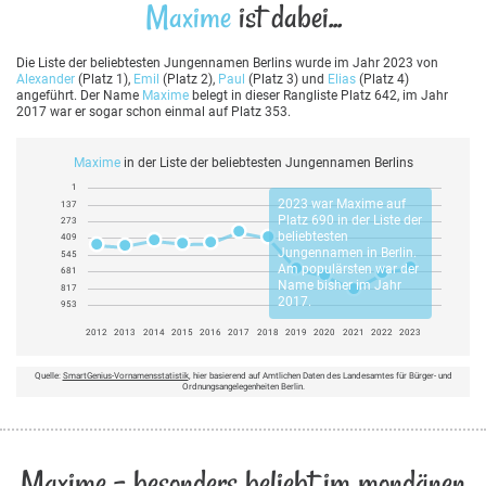
Maxime
ist dabei...
Die Liste der beliebtesten Jungennamen Berlins wurde im Jahr 2023 von
Alexander
(Platz 1),
Emil
(Platz 2),
Paul
(Platz 3) und
Elias
(Platz 4)
angeführt. Der Name
Maxime
belegt in dieser Rangliste Platz 642, im Jahr
2017 war er sogar schon einmal auf Platz 353.
Maxime
in der Liste der beliebtesten Jungennamen Berlins
1
2023 war
Maxime
auf
137
Platz 690 in der Liste der
273
beliebtesten
409
Jungennamen in Berlin.
545
Am populärsten war der
681
Name bisher im Jahr
817
2017.
953
2012
2013
2014
2015
2016
2017
2018
2019
2020
2021
2022
2023
Quelle:
SmartGenius-Vornamensstatistik
, hier basierend auf Amtlichen Daten des Landesamtes für Bürger- und
Ordnungsangelegenheiten Berlin.
Maxime - besonders beliebt im mondänen