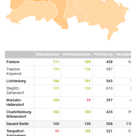
Bildungsindex
Wohlstandsindex
Platzierung
Häufigkeit
Pankow
111
109
458
14
Treptow-
109
106
987
1
Köpenick
Lichtenberg
106
101
565
7
Steglitz-
105
108
610
2
Zehlendorf
Marzahn-
103
99
397
4
Hellersdorf
Charlottenburg-
102
103
435
19
Wilmersdorf
Gesamt Berlin
100
100
508
118
Tempelhof-
99
102
521
17
Schöneberg