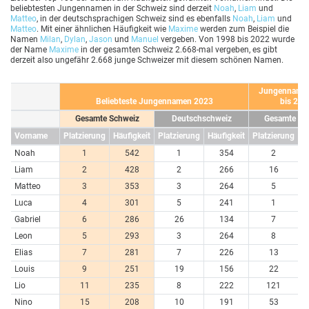
beliebtesten Jungennamen in der Schweiz sind derzeit
Noah
,
Liam
und
Matteo
, in der deutschsprachigen Schweiz sind es ebenfalls
Noah
,
Liam
und
Matteo
. Mit einer ähnlichen Häufigkeit wie
Maxime
werden zum Beispiel die
Namen
Milan
,
Dylan
,
Jason
und
Manuel
vergeben. Von 1998 bis 2022 wurde
der Name
Maxime
in der gesamten Schweiz 2.668-mal vergeben, es gibt
derzeit also ungefähr 2.668 junge Schweizer mit diesem schönen Namen.
Jungenname
Beliebteste Jungennamen 2023
bis 202
Gesamte Schweiz
Deutschschweiz
Gesamte Sc
Vorname
Platzierung
Häufigkeit
Platzierung
Häufigkeit
Platzierung
H
Noah
1
542
1
354
2
Liam
2
428
2
266
16
Matteo
3
353
3
264
5
Luca
4
301
5
241
1
Gabriel
6
286
26
134
7
Leon
5
293
3
264
8
Elias
7
281
7
226
13
Louis
9
251
19
156
22
Lio
11
235
8
222
121
Nino
15
208
10
191
53