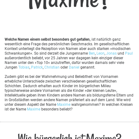
Welche Namen einem selbst besonders gut gefallen,
ist natürlich ganz
wesentlich eine Frage des persönlichen Geschmacks. Im gesellschaftlichen
Kontext unterliegt die Rezeption von Namen aber auch starken »modischen
Schwankungen«. So sind derzeit die Jungenname
Ben
,
Leon
,
Jonas
und
Paul
außerordentlich beliebt, vor 25 Jahren war dagegen kein einziger dieser
Namen unter den »Top 10« anzutreffen, dafür wurden damals sehr viele
Jungen
Tobias
,
Patrick
,
Christian
oder
Daniel
genannt.
Zudem gibt es bei der Wahrnehmung und Beliebtheit von Vornamen
erhebliche Unterschiede zwischen verschiedenen gesellschaftlichen
Schichten. Dadurch erhalten auch Kinder im bürgerlichen Milieu
typischerweise andere Vornamen als die Kinder »der kleinen Leute«,
Intellektuelle geben ihren Kindern andere Namen als bildungsferne Eltern und
in Großstädten werden andere Namen präferiert als auf dem Land. Wie wird
unter diesem Aspekt der Name
Maxime
wahrgenommen? In welchen Kreisen
ist der Name
Maxime
besonders beliebt?
Wie bürgerlich ist Maxime?