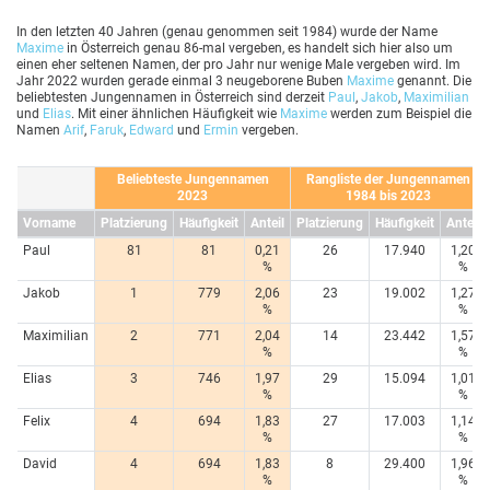
In den letzten 40 Jahren (genau genommen seit 1984) wurde der Name
Maxime
in Österreich genau 86-mal vergeben, es handelt sich hier also um
einen eher seltenen Namen, der pro Jahr nur wenige Male vergeben wird. Im
Jahr 2022 wurden gerade einmal 3 neugeborene Buben
Maxime
genannt. Die
beliebtesten Jungennamen in Österreich sind derzeit
Paul
,
Jakob
,
Maximilian
und
Elias
. Mit einer ähnlichen Häufigkeit wie
Maxime
werden zum Beispiel die
Namen
Arif
,
Faruk
,
Edward
und
Ermin
vergeben.
Beliebteste Jungennamen
Rangliste der Jungennamen
2023
1984 bis 2023
Vorname
Platzierung
Häufigkeit
Anteil
Platzierung
Häufigkeit
Anteil
Paul
81
81
0,21
26
17.940
1,20
%
%
Jakob
1
779
2,06
23
19.002
1,27
%
%
Maximilian
2
771
2,04
14
23.442
1,57
%
%
Elias
3
746
1,97
29
15.094
1,01
%
%
Felix
4
694
1,83
27
17.003
1,14
%
%
David
4
694
1,83
8
29.400
1,96
%
%