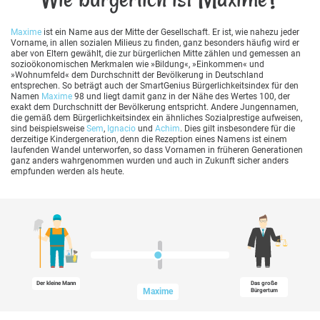
Maxime
ist ein Name aus der Mitte der Gesellschaft. Er ist, wie nahezu jeder
Vorname, in allen sozialen Milieus zu finden, ganz besonders häufig wird er
aber von Eltern gewählt, die zur bürgerlichen Mitte zählen und gemessen an
sozioökonomischen Merkmalen wie »Bildung«, »Einkommen« und
»Wohnumfeld« dem Durchschnitt der Bevölkerung in Deutschland
entsprechen. So beträgt auch der SmartGenius Bürgerlichkeitsindex für den
Namen
Maxime
98 und liegt damit ganz in der Nähe des Wertes 100, der
exakt dem Durchschnitt der Bevölkerung entspricht. Andere Jungennamen,
die gemäß dem Bürgerlichkeitsindex ein ähnliches Sozialprestige aufweisen,
sind beispielsweise
Sem
,
Ignacio
und
Achim
. Dies gilt insbesondere für die
derzeitige Kindergeneration, denn die Rezeption eines Namens ist einem
laufenden Wandel unterworfen, so dass Vornamen in früheren Generationen
ganz anders wahrgenommen wurden und auch in Zukunft sicher anders
empfunden werden als heute.
Der kleine Mann
Das große
Maxime
Bürgertum