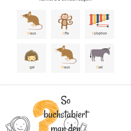
M
aus
A
ffe
X
ylophon
I
gel
M
aus
E
sel
So
buchstabiert
man den