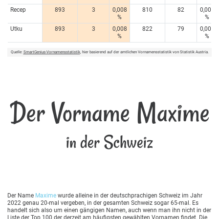
Recep
893
3
0,008
810
82
0,005
%
%
Utku
893
3
0,008
822
79
0,005
%
%
Quelle:
SmartGenius-Vornamensstatistik
, hier basierend auf der amtlichen Vornamensstatistik von Statistik Austria.
Der Vorname Maxime
in der Schweiz
Der Name
Maxime
wurde alleine in der deutschprachigen Schweiz im Jahr
2022 genau 20-mal vergeben, in der gesamten Schweiz sogar 65-mal. Es
handelt sich also um einen gängigen Namen, auch wenn man ihn nicht in der
Liste der Top 100 der derzeit am häufigsten gewählten Vornamen findet. Die