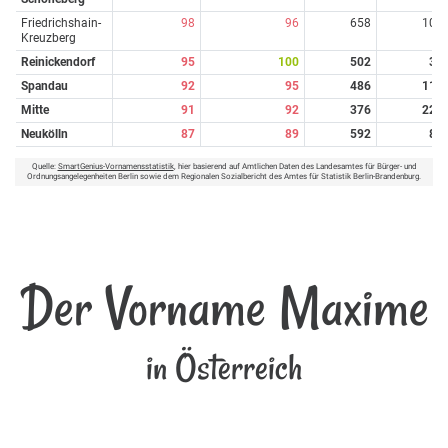
Friedrichshain-
98
96
658
10
Kreuzberg
Reinickendorf
95
100
502
3
Spandau
92
95
486
11
Mitte
91
92
376
22
Neukölln
87
89
592
8
Quelle:
SmartGenius-Vornamensstatistik
, hier basierend auf Amtlichen Daten des Landesamtes für Bürger- und
Ordnungsangelegenheiten Berlin sowie dem Regionalen Sozialbericht des Amtes für Statistik Berlin-Brandenburg.
Der Vorname Maxime
in Österreich