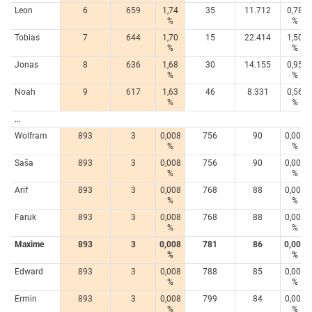
Leon
6
659
1,74
35
11.712
0,78
%
%
Tobias
7
644
1,70
15
22.414
1,50
%
%
Jonas
8
636
1,68
30
14.155
0,95
%
%
Noah
9
617
1,63
46
8.331
0,56
%
%
...
Wolfram
893
3
0,008
756
90
0,006
%
%
Saša
893
3
0,008
756
90
0,006
%
%
Arif
893
3
0,008
768
88
0,006
%
%
Faruk
893
3
0,008
768
88
0,006
%
%
Maxime
893
3
0,008
781
86
0,006
%
%
Edward
893
3
0,008
788
85
0,006
%
%
Ermin
893
3
0,008
799
84
0,006
%
%