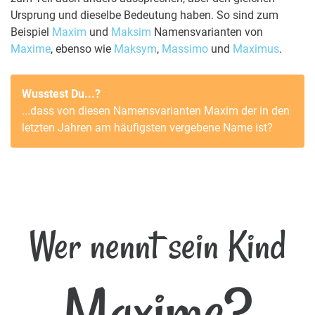
Ursprung und dieselbe Bedeutung haben. So sind zum
Beispiel
Maxim
und
Maksim
Namensvarianten von
Maxime
, ebenso wie
Maksym
,
Massimo
und
Maximus
.
Wusstest Du...?
...dass von diesen Namensvarianten
Maxim
der in den
letzten Jahren am häufigsten vergebene Name ist?
Wer nennt sein Kind
Maxime?