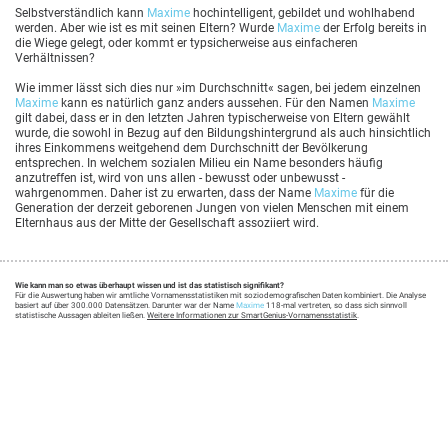
Selbstverständlich kann
Maxime
hochintelligent, gebildet und wohlhabend
werden. Aber wie ist es mit seinen Eltern? Wurde
Maxime
der Erfolg bereits in
die Wiege gelegt, oder kommt er typsicherweise aus einfacheren
Verhältnissen?
Wie immer lässt sich dies nur »im Durchschnitt« sagen, bei jedem einzelnen
Maxime
kann es natürlich ganz anders aussehen. Für den Namen
Maxime
gilt dabei, dass er in den letzten Jahren typischerweise von Eltern gewählt
wurde, die sowohl in Bezug auf den Bildungshintergrund als auch hinsichtlich
ihres Einkommens weitgehend dem Durchschnitt der Bevölkerung
entsprechen. In welchem sozialen Milieu ein Name besonders häufig
anzutreffen ist, wird von uns allen - bewusst oder unbewusst -
wahrgenommen. Daher ist zu erwarten, dass der Name
Maxime
für die
Generation der derzeit geborenen Jungen von vielen Menschen mit einem
Elternhaus aus der Mitte der Gesellschaft assoziiert wird.
Wie kann man so etwas überhaupt wissen und ist das statistisch signifikant?
Für die Auswertung haben wir amtliche Vornamensstatistiken mit soziodemografischen Daten kombiniert. Die Analyse
basiert auf über 300.000 Datensätzen. Darunter war der Name
Maxime
118-mal vertreten, so dass sich sinnvoll
statistische Aussagen ableiten ließen.
Weitere Informationen zur SmartGenius-Vornamensstatistik
.