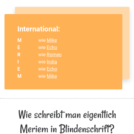
International:
M
wie
Mike
E
wie
Echo
R
wie
Romeo
I
wie
India
E
wie
Echo
M
wie
Mike
Wie schreibt man eigentlich
Meriem in Blindenschrift?