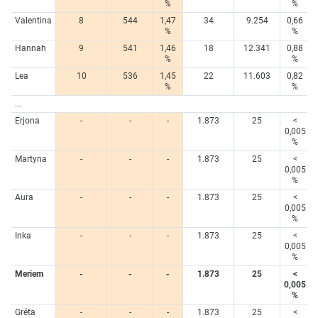
%
%
Valentina
8
544
1,47
34
9.254
0,66
%
%
Hannah
9
541
1,46
18
12.341
0,88
%
%
Lea
10
536
1,45
22
11.603
0,82
%
%
...
Erjona
-
-
-
1.873
25
<
0,005
%
Martyna
-
-
-
1.873
25
<
0,005
%
Aura
-
-
-
1.873
25
<
0,005
%
Inka
-
-
-
1.873
25
<
0,005
%
Meriem
-
-
-
1.873
25
<
0,005
%
Gréta
-
-
-
1.873
25
<