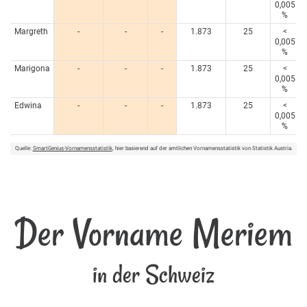
0,005
%
Margreth
-
-
-
1.873
25
<
0,005
%
Marigona
-
-
-
1.873
25
<
0,005
%
Edwina
-
-
-
1.873
25
<
0,005
%
Quelle:
SmartGenius-Vornamensstatistik
, hier basierend auf der amtlichen Vornamensstatistik von Statistik Austria.
Der Vorname Meriem
in der Schweiz