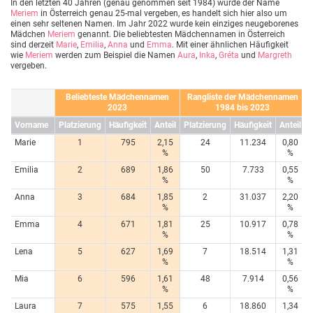
In den letzten 40 Jahren (genau genommen seit 1984) wurde der Name
Meriem
in Österreich genau 25-mal vergeben, es handelt sich hier also um
einen sehr seltenen Namen. Im Jahr 2022 wurde kein einziges neugeborenes
Mädchen
Meriem
genannt. Die beliebtesten Mädchennamen in Österreich
sind derzeit
Marie
,
Emilia
,
Anna
und
Emma
. Mit einer ähnlichen Häufigkeit
wie
Meriem
werden zum Beispiel die Namen
Aura
,
Inka
,
Gréta
und
Margreth
vergeben.
Beliebteste Mädchennamen
Rangliste der Mädchennamen
2023
1984 bis 2023
Vorname
Platzierung
Häufigkeit
Anteil
Platzierung
Häufigkeit
Anteil
Marie
1
795
2,15
24
11.234
0,80
%
%
Emilia
2
689
1,86
50
7.733
0,55
%
%
Anna
3
684
1,85
2
31.037
2,20
%
%
Emma
4
671
1,81
25
10.917
0,78
%
%
Lena
5
627
1,69
7
18.514
1,31
%
%
Mia
6
596
1,61
48
7.914
0,56
%
%
Laura
7
575
1,55
6
18.860
1,34