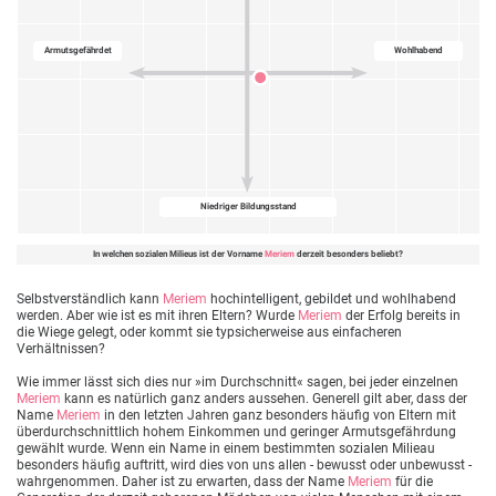
Armutsgefährdet
Wohlhabend
Niedriger Bildungsstand
In welchen sozialen Milieus ist der Vorname
Meriem
derzeit besonders beliebt?
Selbstverständlich kann
Meriem
hochintelligent, gebildet und wohlhabend
werden. Aber wie ist es mit ihren Eltern? Wurde
Meriem
der Erfolg bereits in
die Wiege gelegt, oder kommt sie typsicherweise aus einfacheren
Verhältnissen?
Wie immer lässt sich dies nur »im Durchschnitt« sagen, bei jeder einzelnen
Meriem
kann es natürlich ganz anders aussehen. Generell gilt aber, dass der
Name
Meriem
in den letzten Jahren ganz besonders häufig von Eltern mit
überdurchschnittlich hohem Einkommen und geringer Armutsgefährdung
gewählt wurde. Wenn ein Name in einem bestimmten sozialen Milieau
besonders häufig auftritt, wird dies von uns allen - bewusst oder unbewusst -
wahrgenommen. Daher ist zu erwarten, dass der Name
Meriem
für die