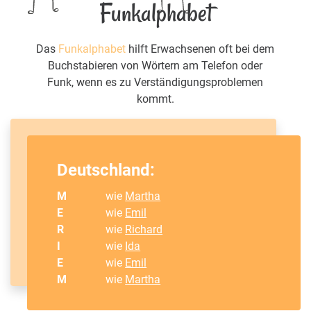
Funkalphabet
Das
Funkalphabet
hilft Erwachsenen oft bei dem
Buchstabieren von Wörtern am Telefon oder
Funk, wenn es zu Verständigungsproblemen
kommt.
Deutschland:
M
wie
Martha
E
wie
Emil
R
wie
Richard
I
wie
Ida
E
wie
Emil
M
wie
Martha