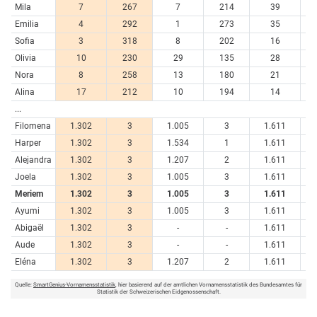
Mila
7
267
7
214
39
3
Emilia
4
292
1
273
35
3
Sofia
3
318
8
202
16
5
Olivia
10
230
29
135
28
4
Nora
8
258
13
180
21
4
Alina
17
212
10
194
14
5
...
Filomena
1.302
3
1.005
3
1.611
Harper
1.302
3
1.534
1
1.611
Alejandra
1.302
3
1.207
2
1.611
Joela
1.302
3
1.005
3
1.611
Meriem
1.302
3
1.005
3
1.611
Ayumi
1.302
3
1.005
3
1.611
Abigaël
1.302
3
-
-
1.611
Aude
1.302
3
-
-
1.611
Eléna
1.302
3
1.207
2
1.611
Quelle:
SmartGenius-Vornamensstatistik
, hier basierend auf der amtlichen Vornamensstatistik des Bundesamtes für
Statistik der Schweizerischen Eidgenossenschaft.