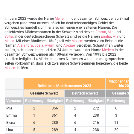
Im Jahr 2022 wurde der Name
Meriem
in der gesamten Schweiz genau 3-mal
vergeben (und zwar ausschließlich im deutschsprachigen Gebiet der
Schweiz), es handelt sich hier also um einen eher seltenen Namen. Die
beliebtesten Mädchennamen in der Schweiz sind derzeit
Emma
,
Mia
und
Sofia
, in der deutschsprachigen Schweiz sind es die Namen
Emilia
,
Mia
und
Malea
. Mit einer ähnlichen Häufigkeit wie
Meriem
werden zum Beispiel die
Namen
Alejandra
,
Joela
,
Ayumi
und
Abigaël
vergeben. Schaut man weiter
zurück, sieht man: In den letzten 24 Jahren wurde der Name
Meriem
in der
gesamten Schweiz weniger als 100-mal vergeben. Von 1998 bis 2022
erhielten lediglich 14 Mädchen diesen Namen, es wird also ausgesprochen
selten vorkommen, dass sich zwei junge Schweizerinnen begegnen, die beide
Meriem
heißen.
Mädchennamen
Beliebteste Mädchennamen 2023
bis 2023
Gesamte Schweiz
Deutschschweiz
Gesamte Sch
Vorname
Platzierung
Häufigkeit
Platzierung
Häufigkeit
Platzierung
Häu
Mia
2
356
2
272
6
7
Emma
1
361
4
238
3
7
Elena
6
280
6
216
11
6
Lina
5
289
4
238
20
4