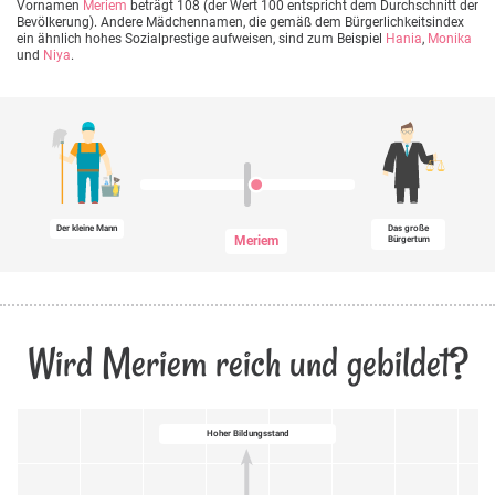
Vornamen
Meriem
beträgt 108 (der Wert 100 entspricht dem Durchschnitt der
Bevölkerung). Andere Mädchennamen, die gemäß dem Bürgerlichkeitsindex
ein ähnlich hohes Sozialprestige aufweisen, sind zum Beispiel
Hania
,
Monika
und
Niya
.
Der kleine Mann
Das große
Meriem
Bürgertum
Wird Meriem reich und gebildet?
Hoher Bildungsstand