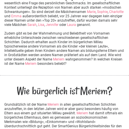
wesentlich eine Frage des persönlichen Geschmacks. Im gesellschaftlichen
Kontext unterliegt die Rezeption von Namen aber auch starken »modischen
Schwankungen«. So sind derzeit die Mädchennamen
Marie
,
Sophie
,
Charlotte
und
Emma
außerordentlich beliebt, vor 25 Jahren war dagegen kein einziger
dieser Namen unter den »Top 20« anzutreffen, dafür wurden damals sehr
viele Mädchen
Sarah
,
Lisa
,
Jennifer
oder
Laura
genannt.
Zudem gibt es bei der Wahrnehmung und Beliebtheit von Vornamen
erhebliche Unterschiede zwischen verschiedenen gesellschaftlichen
Schichten. Dadurch erhalten auch Kinder im bürgerlichen Milieu
typischerweise andere Vornamen als die Kinder »der kleinen Leute«,
Intellektuelle geben ihren Kindern andere Namen als bildungsferne Eltern und
in Großstädten werden andere Namen präferiert als auf dem Land. Wie wird
unter diesem Aspekt der Name
Meriem
wahrgenommen? In welchen Kreisen
ist der Name
Meriem
besonders beliebt?
Wie bürgerlich ist Meriem?
Grundsätzlich ist der Name
Meriem
in allen gesellschaftlichen Schichten
anzutreffen, in den letzten Jahren wird er aber ganz besonders häufig von
Eltern aus einem gut situierten Milieu gewählt.
Meriem
hat damit oftmals ein
bürgerliches Elternhaus, dem es gemessen an sozioökonomischen
Merkmalen wie »Bildung«, »Einkommen« und »Wohlstand«
überdurchschnittlich gut geht. Der SmartGenius Bürgerlichkeitsindex für den