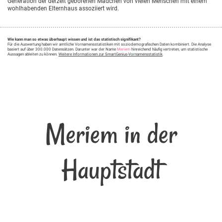
Generation der derzeit geborenen Mädchen von vielen Menschen mit einem
wohlhabenden Elternhaus assoziiert wird.
Wie kann man so etwas überhaupt wissen und ist das statistisch signifikant?
Für die Auswertung haben wir amtliche Vornamensstatistiken mit soziodemografischen Daten kombiniert. Die Analyse
basiert auf über 300.000 Datensätzen. Darunter war der Name
Meriem
hinreichend häufig vertreten, um statistische
Aussagen ableiten zu können.
Weitere Informationen zur SmartGenius-Vornamensstatistik
.
Meriem in der
Hauptstadt