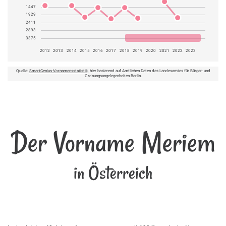
1447
1929
2411
2893
3375
2012
2013
2014
2015
2016
2017
2018
2019
2020
2021
2022
2023
Quelle:
SmartGenius-Vornamensstatistik
, hier basierend auf Amtlichen Daten des Landesamtes für Bürger- und
Ordnungsangelegenheiten Berlin.
Der Vorname Meriem
in Österreich