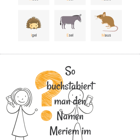
I
gel
E
sel
M
aus
So
buchstabiert
man den
Namen
Meriem im