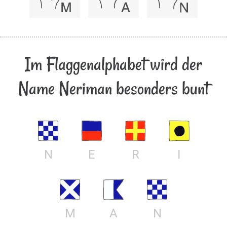
Im Flaggenalphabet wird der
Name Neriman besonders bunt
N
E
R
I
M
A
N