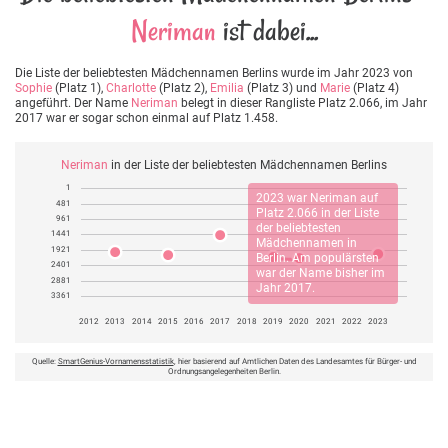
Neriman
ist dabei...
Die Liste der beliebtesten Mädchennamen Berlins wurde im Jahr 2023 von
Sophie
(Platz 1),
Charlotte
(Platz 2),
Emilia
(Platz 3) und
Marie
(Platz 4)
angeführt. Der Name
Neriman
belegt in dieser Rangliste Platz 2.066, im Jahr
2017 war er sogar schon einmal auf Platz 1.458.
Neriman
in der Liste der beliebtesten Mädchennamen Berlins
1
2023 war
Neriman
auf
481
Platz 2.066 in der Liste
961
der beliebtesten
1441
Mädchennamen in
1921
Berlin. Am populärsten
2401
war der Name bisher im
2881
Jahr 2017.
3361
2012
2013
2014
2015
2016
2017
2018
2019
2020
2021
2022
2023
Quelle:
SmartGenius-Vornamensstatistik
, hier basierend auf Amtlichen Daten des Landesamtes für Bürger- und
Ordnungsangelegenheiten Berlin.