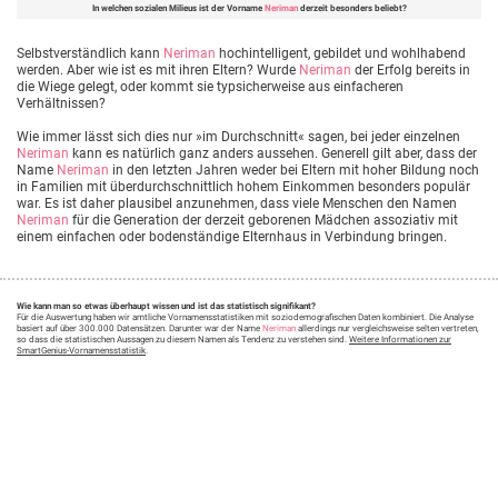
In welchen sozialen Milieus ist der Vorname
Neriman
derzeit besonders beliebt?
Selbstverständlich kann
Neriman
hochintelligent, gebildet und wohlhabend
werden. Aber wie ist es mit ihren Eltern? Wurde
Neriman
der Erfolg bereits in
die Wiege gelegt, oder kommt sie typsicherweise aus einfacheren
Verhältnissen?
Wie immer lässt sich dies nur »im Durchschnitt« sagen, bei jeder einzelnen
Neriman
kann es natürlich ganz anders aussehen. Generell gilt aber, dass der
Name
Neriman
in den letzten Jahren weder bei Eltern mit hoher Bildung noch
in Familien mit überdurchschnittlich hohem Einkommen besonders populär
war. Es ist daher plausibel anzunehmen, dass viele Menschen den Namen
Neriman
für die Generation der derzeit geborenen Mädchen assoziativ mit
einem einfachen oder bodenständige Elternhaus in Verbindung bringen.
Wie kann man so etwas überhaupt wissen und ist das statistisch signifikant?
Für die Auswertung haben wir amtliche Vornamensstatistiken mit soziodemografischen Daten kombiniert. Die Analyse
basiert auf über 300.000 Datensätzen. Darunter war der Name
Neriman
allerdings nur vergleichsweise selten vertreten,
so dass die statistischen Aussagen zu diesem Namen als Tendenz zu verstehen sind.
Weitere Informationen zur
SmartGenius-Vornamensstatistik
.