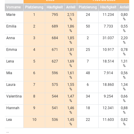
Vorname
Platzierung
Häufigkeit
Anteil
Platzierung
Häufigkeit
Anteil
Marie
1
795
2,15
24
11.234
0,80
%
%
Emilia
2
689
1,86
50
7.733
0,55
%
%
Anna
3
684
1,85
2
31.037
2,20
%
%
Emma
4
671
1,81
25
10.917
0,78
%
%
Lena
5
627
1,69
7
18.514
1,31
%
%
Mia
6
596
1,61
48
7.914
0,56
%
%
Laura
7
575
1,55
6
18.860
1,34
%
%
Valentina
8
544
1,47
34
9.254
0,66
%
%
Hannah
9
541
1,46
18
12.341
0,88
%
%
Lea
10
536
1,45
22
11.603
0,82
%
%
...