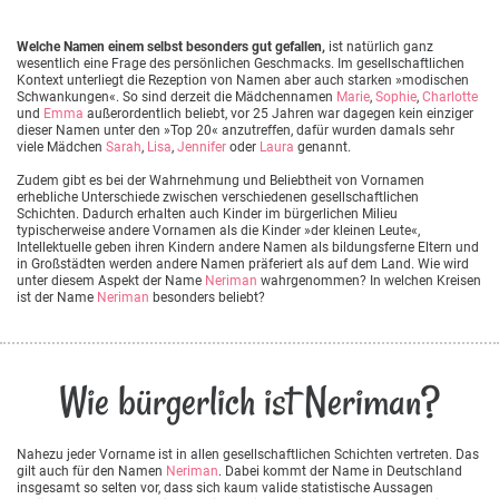
Welche Namen einem selbst besonders gut gefallen,
ist natürlich ganz
wesentlich eine Frage des persönlichen Geschmacks. Im gesellschaftlichen
Kontext unterliegt die Rezeption von Namen aber auch starken »modischen
Schwankungen«. So sind derzeit die Mädchennamen
Marie
,
Sophie
,
Charlotte
und
Emma
außerordentlich beliebt, vor 25 Jahren war dagegen kein einziger
dieser Namen unter den »Top 20« anzutreffen, dafür wurden damals sehr
viele Mädchen
Sarah
,
Lisa
,
Jennifer
oder
Laura
genannt.
Zudem gibt es bei der Wahrnehmung und Beliebtheit von Vornamen
erhebliche Unterschiede zwischen verschiedenen gesellschaftlichen
Schichten. Dadurch erhalten auch Kinder im bürgerlichen Milieu
typischerweise andere Vornamen als die Kinder »der kleinen Leute«,
Intellektuelle geben ihren Kindern andere Namen als bildungsferne Eltern und
in Großstädten werden andere Namen präferiert als auf dem Land. Wie wird
unter diesem Aspekt der Name
Neriman
wahrgenommen? In welchen Kreisen
ist der Name
Neriman
besonders beliebt?
Wie bürgerlich ist Neriman?
Nahezu jeder Vorname ist in allen gesellschaftlichen Schichten vertreten. Das
gilt auch für den Namen
Neriman
. Dabei kommt der Name in Deutschland
insgesamt so selten vor, dass sich kaum valide statistische Aussagen