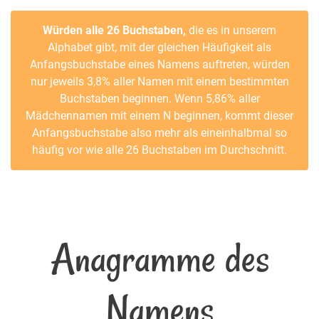
Würden alle 26 Buchstaben,
die es in unserem
Alphabet gibt, mit der gleichen Häufigkeit als
Anfangsbuchstabe eines Namens auftreten, würden
nur jeweils 3,8% aller Namen mit einem bestimmten
Buchstaben beginnen. Wenn 5,86% aller
Mädchennamen mit einem N beginnen, kommt dieser
Anfangsbuchstabe also mehr als eineinhalbmal so
häufig vor wie alle 26 Buchstaben im Durchschnitt.
Anagramme des
Namens