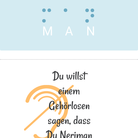
M
A
N
Du willst
einem
Gehörlosen
sagen, dass
Du Neriman