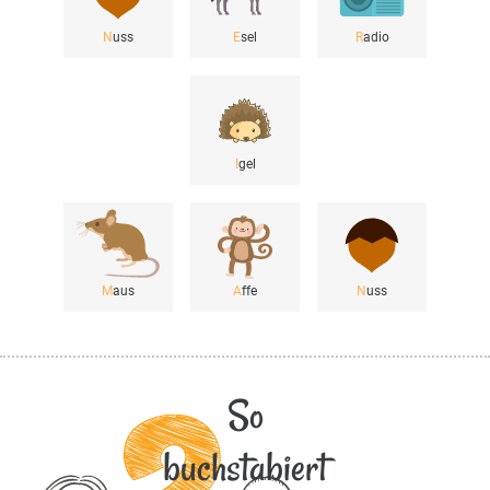
N
uss
E
sel
R
adio
I
gel
M
aus
A
ffe
N
uss
So
buchstabiert