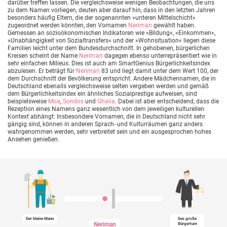
darüber treffen lassen. Die vergleichsweise wenigen Beobachtungen, die uns
zu dem Namen vorliegen, deuten aber darauf hin, dass in den letzten Jahren
besonders häufig Eltern, die der sogenannten »unteren Mittelschicht«
zugeordnet werden könnten, den Vornamen
Neriman
gewählt haben.
Gemessen an sozioökonomischen Indikatoren wie »Bildung«, »Einkommen«,
»Unabhängigkeit von Sozialtransfers« und der »Wohnsituation« liegen diese
Familien leicht unter dem Bundesdurchschnitt. In gehobenen, bürgerlichen
Kreisen scheint der Name
Neriman
dagegen ebenso unterrepräsentiert wie in
sehr einfachen Milieus. Dies ist auch am SmartGenius Bürgerlichkeitsindex
abzulesen. Er beträgt für
Neriman
83 und liegt damit unter dem Wert 100, der
dem Durchschnitt der Bevölkerung entspricht. Andere Mädchennamen, die in
Deutschland ebenalls vergleichsweise selten vergeben werden und gemäß
dem Bürgerlichkeitsindex ein ähnliches Sozialprestige aufweisen, sind
beispielsweise
Moa
,
Sondos
und
Ghalia
. Dabei ist aber entscheidend, dass die
Rezeption eines Namens ganz wesentlich von dem jeweiligen kulturellen
Kontext abhängt: Insbesondere Vornamen, die in Deutschland nicht sehr
gängig sind, können in anderen Sprach- und Kulturräumen ganz anders
wahrgenommen werden, sehr verbreitet sein und ein ausgesprochen hohes
Ansehen genießen.
Der kleine Mann
Das große
Neriman
Bürgertum