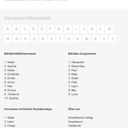
Vornamen-Verzeichnis
A
B
C
D
E
F
G
H
I
J
K
L
M
N
O
P
Q
R
S
T
U
V
W
X
Y
Z
Beliebte Mädchennamen
Beliebte Jungsnamen
1.
Marie
1.
Alexander
2.
Sophie
2.
Maximilian
3.
Maria
3.
Paul
4.
Charlotte
4.
Elias
5.
Emilia
5.
Noah
6.
Anna
6.
Felix
7.
Mia
7.
Leon
8.
Emma
8.
Ben
9.
Johanna
9.
Luca
10.
Sophia
Vornamen mit hohem Sozialprestige
Über uns
1.
Grete
SmartGenius Verlag
2.
Leevi
Impressum
3.
Freyja
Facebook