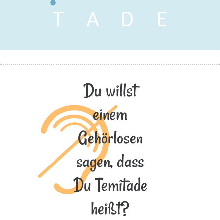
T
A
D
E
Du willst
einem
Gehörlosen
sagen, dass
Du Temitade
heißt?