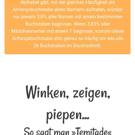
Alphabet gibt, mit der gleichen Häufigkeit als
Anfangsbuchstabe eines Namens auftreten, würden
nur jeweils 3,8% aller Namen mit einem bestimmten
Buchstaben beginnen. Wenn 3,83% aller
Mädchennamen mit einem T beginnen, kommt dieser
Anfangsbuchstabe also genau so häufig vor wie alle
26 Buchstaben im Durchschnitt.
Winken, zeigen,
piepen...
So sagt man »Temitade«