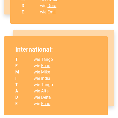
D
wie
Dora
E
wie
Emil
International:
T
wie Tango
E
wie
Echo
M
wie
Mike
I
wie
India
T
wie Tango
A
wie
Alfa
D
wie
Delta
E
wie
Echo