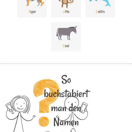
T
iger
A
ffe
D
elfin
E
sel
So
buchstabiert
man den
Namen