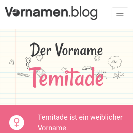
Der Vorname
Temitade
Temitade ist ein weiblicher
Vorname.