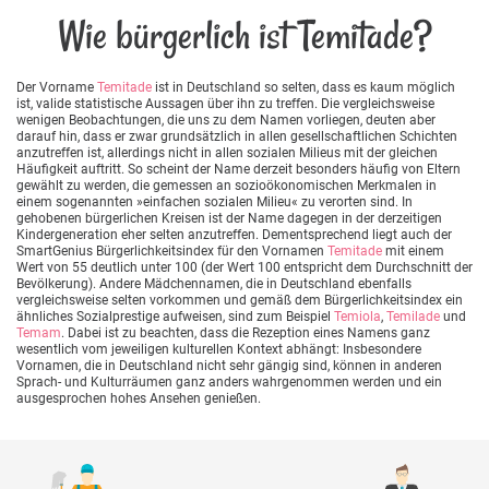
Wie bürgerlich ist Temitade?
Der Vorname
Temitade
ist in Deutschland so selten, dass es kaum möglich
ist, valide statistische Aussagen über ihn zu treffen. Die vergleichsweise
wenigen Beobachtungen, die uns zu dem Namen vorliegen, deuten aber
darauf hin, dass er zwar grundsätzlich in allen gesellschaftlichen Schichten
anzutreffen ist, allerdings nicht in allen sozialen Milieus mit der gleichen
Häufigkeit auftritt. So scheint der Name derzeit besonders häufig von Eltern
gewählt zu werden, die gemessen an sozioökonomischen Merkmalen in
einem sogenannten »einfachen sozialen Milieu« zu verorten sind. In
gehobenen bürgerlichen Kreisen ist der Name dagegen in der derzeitigen
Kindergeneration eher selten anzutreffen. Dementsprechend liegt auch der
SmartGenius Bürgerlichkeitsindex für den Vornamen
Temitade
mit einem
Wert von 55 deutlich unter 100 (der Wert 100 entspricht dem Durchschnitt der
Bevölkerung). Andere Mädchennamen, die in Deutschland ebenfalls
vergleichsweise selten vorkommen und gemäß dem Bürgerlichkeitsindex ein
ähnliches Sozialprestige aufweisen, sind zum Beispiel
Temiola
,
Temilade
und
Temam
. Dabei ist zu beachten, dass die Rezeption eines Namens ganz
wesentlich vom jeweiligen kulturellen Kontext abhängt: Insbesondere
Vornamen, die in Deutschland nicht sehr gängig sind, können in anderen
Sprach- und Kulturräumen ganz anders wahrgenommen werden und ein
ausgesprochen hohes Ansehen genießen.