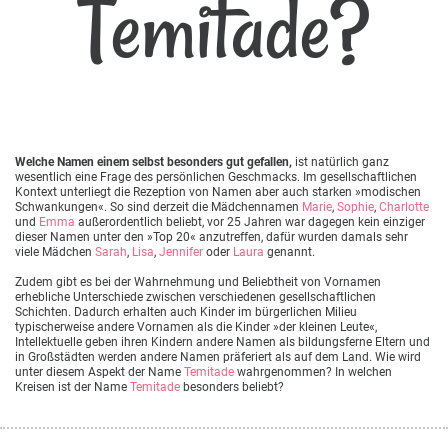
Temitade?
Welche Namen einem selbst besonders gut gefallen,
ist natürlich ganz
wesentlich eine Frage des persönlichen Geschmacks. Im gesellschaftlichen
Kontext unterliegt die Rezeption von Namen aber auch starken »modischen
Schwankungen«. So sind derzeit die Mädchennamen
Marie
,
Sophie
,
Charlotte
und
Emma
außerordentlich beliebt, vor 25 Jahren war dagegen kein einziger
dieser Namen unter den »Top 20« anzutreffen, dafür wurden damals sehr
viele Mädchen
Sarah
,
Lisa
,
Jennifer
oder
Laura
genannt.
Zudem gibt es bei der Wahrnehmung und Beliebtheit von Vornamen
erhebliche Unterschiede zwischen verschiedenen gesellschaftlichen
Schichten. Dadurch erhalten auch Kinder im bürgerlichen Milieu
typischerweise andere Vornamen als die Kinder »der kleinen Leute«,
Intellektuelle geben ihren Kindern andere Namen als bildungsferne Eltern und
in Großstädten werden andere Namen präferiert als auf dem Land. Wie wird
unter diesem Aspekt der Name
Temitade
wahrgenommen? In welchen
Kreisen ist der Name
Temitade
besonders beliebt?