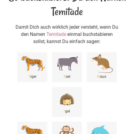
Temitade
Damit Dich auch wirklich jeder versteht, wenn Du
den Namen
Temitade
einmal buchstabieren
sollst, kannst Du einfach sagen:
T
iger
E
sel
M
aus
I
gel