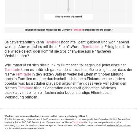
Niedriger Bildungsstand
In welchen sozialen Milieus ist der Vorname
Temitade
derzeit besonders beliebt?
Selbstverständlich kann
Temitade
hochintelligent, gebildet und wohlhabend
werden. Aber wie ist es mit ihren Eltern? Wurde
Temitade
der Erfolg bereits in
die Wiege gelegt, oder kommt sie typsicherweise aus einfacheren
Verhältnissen?
Wie immer lässt sich dies nur »im Durchschnitt« sagen, bei jeder einzelnen
Temitade
kann es natürlich ganz anders aussehen. Generell gilt aber, dass der
Name
Temitade
in den letzten Jahren weder bei Eltern mit hoher Bildung
noch in Familien mit überdurchschnittlich hohem Einkommen besonders
populär war. Es ist daher plausibel anzunehmen, dass viele Menschen den
Namen
Temitade
für die Generation der derzeit geborenen Mädchen
assoziativ mit einem einfachen oder bodenständige Elternhaus in
Verbindung bringen.
Wie kann man so etwas überhaupt wissen und ist das statistisch signifikant?
Für die Auswertung haben wir amtliche Vornamensstatistiken mit soziodemografischen Daten kombiniert. Die Analyse
basiert auf über 300.000 Datensätzen. Darunter war der Name
Temitade
allerdings nur vergleichsweise selten
vertreten, so dass die statistischen Aussagen zu diesem Namen als Tendenz zu verstehen sind.
Weitere Informationen
zur SmartGenius-Vornamensstatistik
.