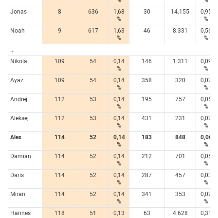
Jonas
8
636
1,68
30
14.155
0,95
%
%
Noah
9
617
1,63
46
8.331
0,56
%
%
...
Nikola
109
54
0,14
146
1.311
0,09
%
%
Ayaz
109
54
0,14
358
320
0,02
%
%
Andrej
112
53
0,14
195
757
0,05
%
%
Aleksej
112
53
0,14
431
231
0,02
%
%
Alex
114
52
0,14
183
848
0,06
%
%
Damian
114
52
0,14
212
701
0,05
%
%
Daris
114
52
0,14
287
457
0,03
%
%
Miran
114
52
0,14
341
353
0,02
%
%
Hannes
118
51
0,13
63
4.628
0,31