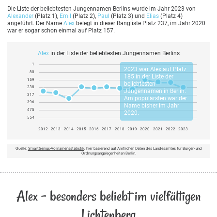
Die Liste der beliebtesten Jungennamen Berlins wurde im Jahr 2023 von
Alexander
(Platz 1),
Emil
(Platz 2),
Paul
(Platz 3) und
Elias
(Platz 4)
angeführt. Der Name
Alex
belegt in dieser Rangliste Platz 237, im Jahr 2020
war er sogar schon einmal auf Platz 157.
Alex
in der Liste der beliebtesten Jungennamen Berlins
1
2023 war
Alex
auf Platz
80
185 in der Liste der
159
beliebtesten
238
Jungennamen in Berlin.
317
Am populärsten war der
396
Name bisher im Jahr
475
2020.
554
2012
2013
2014
2015
2016
2017
2018
2019
2020
2021
2022
2023
Quelle:
SmartGenius-Vornamensstatistik
, hier basierend auf Amtlichen Daten des Landesamtes für Bürger- und
Ordnungsangelegenheiten Berlin.
Alex - besonders beliebt im vielfältigen
Lichtenberg