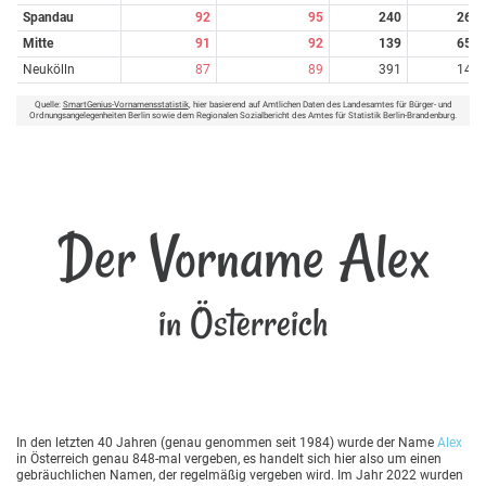
Spandau
92
95
240
26
Mitte
91
92
139
65
Neukölln
87
89
391
14
Quelle:
SmartGenius-Vornamensstatistik
, hier basierend auf Amtlichen Daten des Landesamtes für Bürger- und
Ordnungsangelegenheiten Berlin sowie dem Regionalen Sozialbericht des Amtes für Statistik Berlin-Brandenburg.
Der Vorname Alex
in Österreich
In den letzten 40 Jahren (genau genommen seit 1984) wurde der Name
Alex
in Österreich genau 848-mal vergeben, es handelt sich hier also um einen
gebräuchlichen Namen, der regelmäßig vergeben wird. Im Jahr 2022 wurden