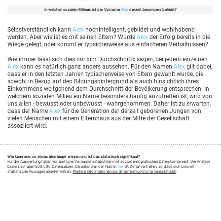
In welchen sozialen Milieus ist der Vorname
Alex
derzeit besonders beliebt?
Selbstverständlich kann
Alex
hochintelligent, gebildet und wohlhabend
werden. Aber wie ist es mit seinen Eltern? Wurde
Alex
der Erfolg bereits in die
Wiege gelegt, oder kommt er typsicherweise aus einfacheren Verhältnissen?
Wie immer lässt sich dies nur »im Durchschnitt« sagen, bei jedem einzelnen
Alex
kann es natürlich ganz anders aussehen. Für den Namen
Alex
gilt dabei,
dass er in den letzten Jahren typischerweise von Eltern gewählt wurde, die
sowohl in Bezug auf den Bildungshintergrund als auch hinsichtlich ihres
Einkommens weitgehend dem Durchschnitt der Bevölkerung entsprechen. In
welchem sozialen Milieu ein Name besonders häufig anzutreffen ist, wird von
uns allen - bewusst oder unbewusst - wahrgenommen. Daher ist zu erwarten,
dass der Name
Alex
für die Generation der derzeit geborenen Jungen von
vielen Menschen mit einem Elternhaus aus der Mitte der Gesellschaft
assoziiert wird.
Wie kann man so etwas überhaupt wissen und ist das statistisch signifikant?
Für die Auswertung haben wir amtliche Vornamensstatistiken mit soziodemografischen Daten kombiniert. Die Analyse
basiert auf über 300.000 Datensätzen. Darunter war der Name
Alex
303-mal vertreten, so dass sich sinnvoll
statistische Aussagen ableiten ließen.
Weitere Informationen zur SmartGenius-Vornamensstatistik
.