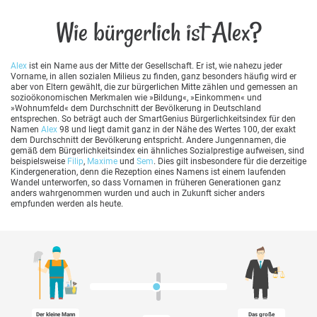
Wie bürgerlich ist Alex?
Alex
ist ein Name aus der Mitte der Gesellschaft. Er ist, wie nahezu jeder
Vorname, in allen sozialen Milieus zu finden, ganz besonders häufig wird er
aber von Eltern gewählt, die zur bürgerlichen Mitte zählen und gemessen an
sozioökonomischen Merkmalen wie »Bildung«, »Einkommen« und
»Wohnumfeld« dem Durchschnitt der Bevölkerung in Deutschland
entsprechen. So beträgt auch der SmartGenius Bürgerlichkeitsindex für den
Namen
Alex
98 und liegt damit ganz in der Nähe des Wertes 100, der exakt
dem Durchschnitt der Bevölkerung entspricht. Andere Jungennamen, die
gemäß dem Bürgerlichkeitsindex ein ähnliches Sozialprestige aufweisen, sind
beispielsweise
Filip
,
Maxime
und
Sem
. Dies gilt insbesondere für die derzeitige
Kindergeneration, denn die Rezeption eines Namens ist einem laufenden
Wandel unterworfen, so dass Vornamen in früheren Generationen ganz
anders wahrgenommen wurden und auch in Zukunft sicher anders
empfunden werden als heute.
Der kleine Mann
Das große