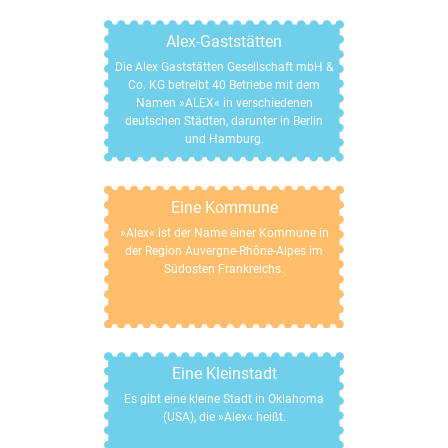
Alex-Gaststätten
Die Alex Gaststätten Gesellschaft mbH &
Co. KG betreibt 40 Betriebe mit dem
Namen »ALEX« in verschiedenen
deutschen Städten, darunter in Berlin
und Hamburg.
Eine Kommune
»Alex« ist der Name einer Kommune in
der Region Auvergne-Rhône-Alpes im
Südosten Frankreichs.
Eine Kleinstadt
Es gibt eine kleine Stadt in Oklahoma
(USA), die »Alex« heißt.