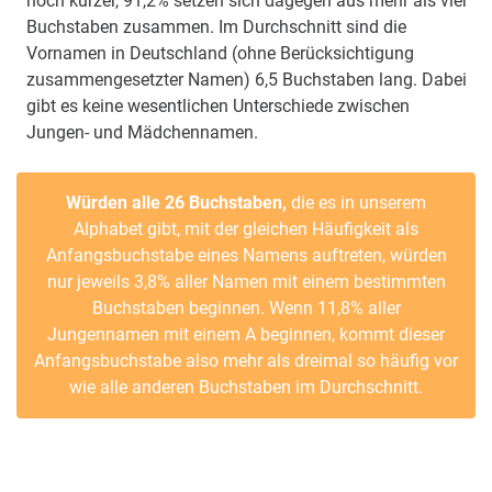
noch kürzer, 91,2% setzen sich dagegen aus mehr als vier
Buchstaben zusammen. Im Durchschnitt sind die
Vornamen in Deutschland (ohne Berücksichtigung
zusammengesetzter Namen) 6,5 Buchstaben lang. Dabei
gibt es keine wesentlichen Unterschiede zwischen
Jungen- und Mädchennamen.
Würden alle 26 Buchstaben,
die es in unserem
Alphabet gibt, mit der gleichen Häufigkeit als
Anfangsbuchstabe eines Namens auftreten, würden
nur jeweils 3,8% aller Namen mit einem bestimmten
Buchstaben beginnen. Wenn 11,8% aller
Jungennamen mit einem A beginnen, kommt dieser
Anfangsbuchstabe also mehr als dreimal so häufig vor
wie alle anderen Buchstaben im Durchschnitt.