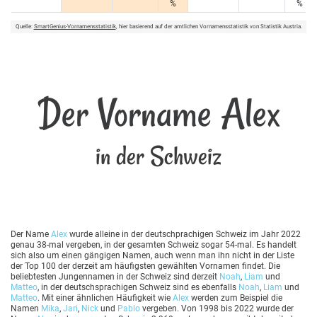
%
%
Quelle:
SmartGenius-Vornamensstatistik
, hier basierend auf der amtlichen Vornamensstatistik von Statistik Austria.
Der Vorname Alex
in der Schweiz
Der Name
Alex
wurde alleine in der deutschprachigen Schweiz im Jahr 2022
genau 38-mal vergeben, in der gesamten Schweiz sogar 54-mal. Es handelt
sich also um einen gängigen Namen, auch wenn man ihn nicht in der Liste
der Top 100 der derzeit am häufigsten gewählten Vornamen findet. Die
beliebtesten Jungennamen in der Schweiz sind derzeit
Noah
,
Liam
und
Matteo
, in der deutschsprachigen Schweiz sind es ebenfalls
Noah
,
Liam
und
Matteo
. Mit einer ähnlichen Häufigkeit wie
Alex
werden zum Beispiel die
Namen
Mika
,
Jari
,
Nick
und
Pablo
vergeben. Von 1998 bis 2022 wurde der