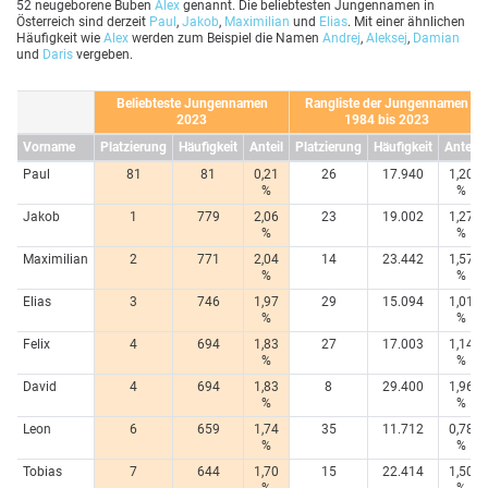
52 neugeborene Buben
Alex
genannt. Die beliebtesten Jungennamen in
Österreich sind derzeit
Paul
,
Jakob
,
Maximilian
und
Elias
. Mit einer ähnlichen
Häufigkeit wie
Alex
werden zum Beispiel die Namen
Andrej
,
Aleksej
,
Damian
und
Daris
vergeben.
Beliebteste Jungennamen
Rangliste der Jungennamen
2023
1984 bis 2023
Vorname
Platzierung
Häufigkeit
Anteil
Platzierung
Häufigkeit
Anteil
Paul
81
81
0,21
26
17.940
1,20
%
%
Jakob
1
779
2,06
23
19.002
1,27
%
%
Maximilian
2
771
2,04
14
23.442
1,57
%
%
Elias
3
746
1,97
29
15.094
1,01
%
%
Felix
4
694
1,83
27
17.003
1,14
%
%
David
4
694
1,83
8
29.400
1,96
%
%
Leon
6
659
1,74
35
11.712
0,78
%
%
Tobias
7
644
1,70
15
22.414
1,50
%
%