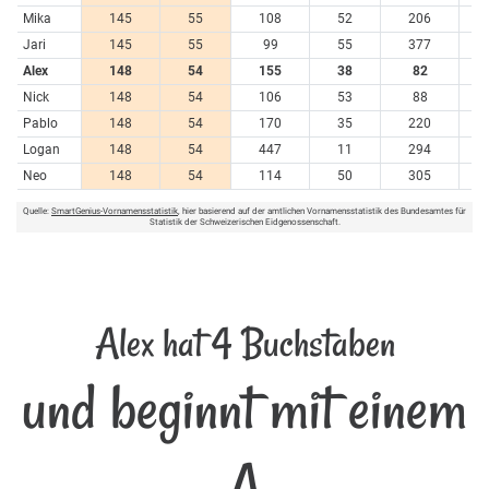
Mika
145
55
108
52
206
1
Jari
145
55
99
55
377
Alex
148
54
155
38
82
2
Nick
148
54
106
53
88
2
Pablo
148
54
170
35
220
Logan
148
54
447
11
294
Neo
148
54
114
50
305
Quelle:
SmartGenius-Vornamensstatistik
, hier basierend auf der amtlichen Vornamensstatistik des Bundesamtes für
Statistik der Schweizerischen Eidgenossenschaft.
Alex hat 4 Buchstaben
und beginnt mit einem
A