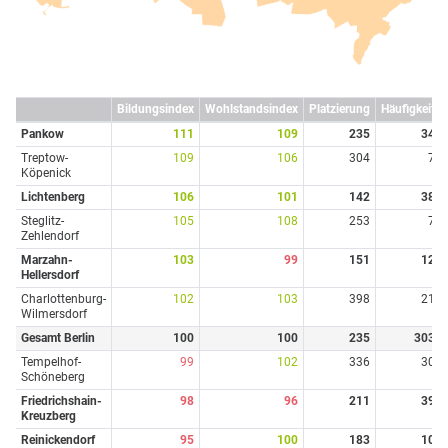
Bildungsindex
Wohlstandsindex
Platzierung
Häufigkeit
Pankow
111
109
235
34
Treptow-
109
106
304
7
Köpenick
Lichtenberg
106
101
142
38
Steglitz-
105
108
253
7
Zehlendorf
Marzahn-
103
99
151
12
Hellersdorf
Charlottenburg-
102
103
398
21
Wilmersdorf
Gesamt Berlin
100
100
235
303
Tempelhof-
99
102
336
30
Schöneberg
Friedrichshain-
98
96
211
39
Kreuzberg
Reinickendorf
95
100
183
10