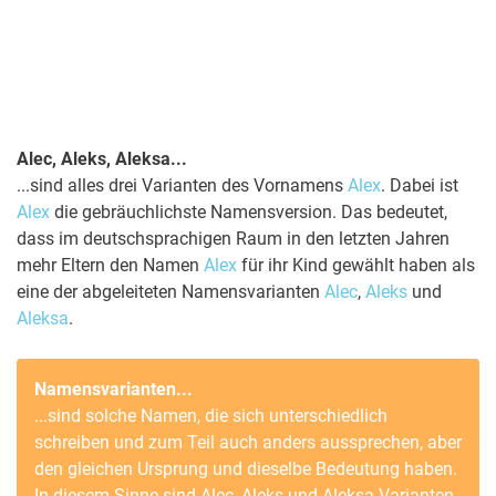
Alec, Aleks, Aleksa...
...sind alles drei Varianten des Vornamens
Alex
. Dabei ist
Alex
die gebräuchlichste Namensversion. Das bedeutet,
dass im deutschsprachigen Raum in den letzten Jahren
mehr Eltern den Namen
Alex
für ihr Kind gewählt haben als
eine der abgeleiteten Namensvarianten
Alec
,
Aleks
und
Aleksa
.
Namensvarianten...
...sind solche Namen, die sich unterschiedlich
schreiben und zum Teil auch anders aussprechen, aber
den gleichen Ursprung und dieselbe Bedeutung haben.
In diesem Sinne sind
Alec
,
Aleks
und
Aleksa
Varianten